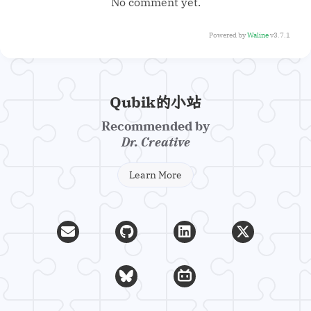
No comment yet.
Powered by
Waline
v3.7.1
Qubik的小站
Recommended by
Dr. Creative
Learn More