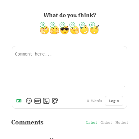
What do you think?
0
0
0
0
0
0
Login
0
Words
Comments
Latest
Oldest
Hottest