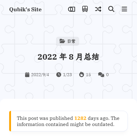
Qubik's Site
日常
2022 年 8 月总结
2022/9/4
1/23
15
0
This post was published
1282
days ago. The
information contained might be outdated.