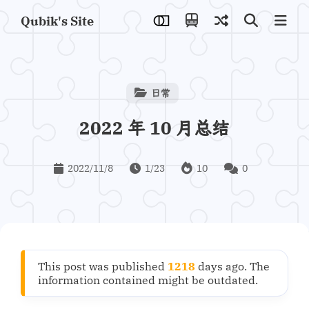
Qubik's Site
日常
2022 年 10 月总结
2022/11/8
1/23
10
0
This post was published
1218
days ago. The
information contained might be outdated.