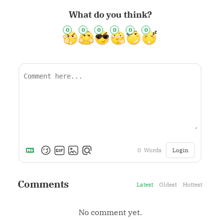
What do you think?
0
0
0
0
0
0
Login
0
Words
Comments
Latest
Oldest
Hottest
No comment yet.