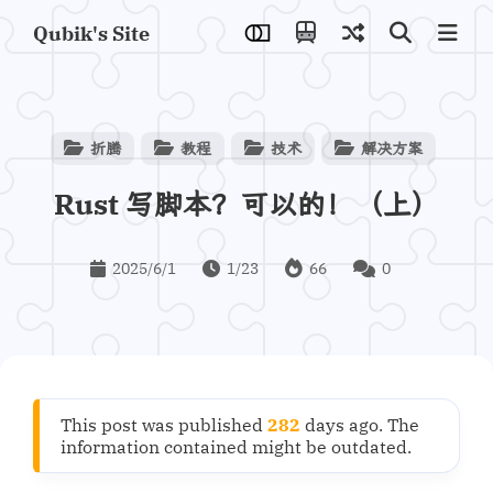
Qubik's Site
折腾
教程
技术
解决方案
Rust 写脚本？可以的！（上）
2025/6/1
1/23
66
0
This post was published
282
days ago. The
information contained might be outdated.