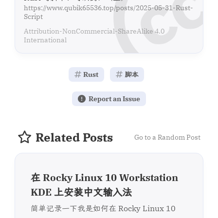
https://www.qubik65536.top/posts/2025-05-31-Rust-
Script
Attribution-NonCommercial-ShareAlike 4.0
International
Rust
脚本
Report an Issue
Related Posts
Go to a Random Post
在 Rocky Linux 10 Workstation
KDE 上安装中文输入法
简单记录一下我是如何在 Rocky Linux 10