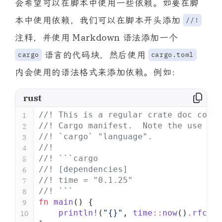
会希望可以在脚本中使用一些依赖。如要在脚
本中使用依赖，我们可以在脚本开头添加
//!
注释，并使用 Markdown 语法添加一个
语言的代码块，然后使用
cargo
cargo.toml
内会使用的语法格式来添加依赖。例如：
rust
//! This is a regular crate doc comme
1
//! Cargo manifest.  Note the use of 
2
//! `cargo` "language".
3
//!
4
//! ```cargo
5
//! [dependencies]
6
//! time = "0.1.25"
7
//! ```
8
fn
 main
() {
9
    println!
(
"{}"
, 
time
::
now
()
.
rfc822
10