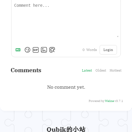
Login
0
Words
Comments
Latest
Oldest
Hottest
No comment yet.
Powered by
Waline
v3.7.1
Qubik的小站