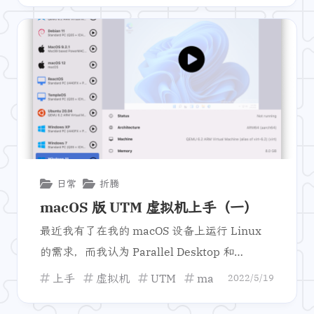
日常
折腾
macOS 版 UTM 虚拟机上手（一）
最近我有了在我的 macOS 设备上运行 Linux
的需求，而我认为 Parallel Desktop 和
VMware Fusion 都体积较大。但我突然想到了
上手
虚拟机
UTM
macOS
2022/5/19
UTM 软件。它以可以在 iOS 上运行虚拟机而闻