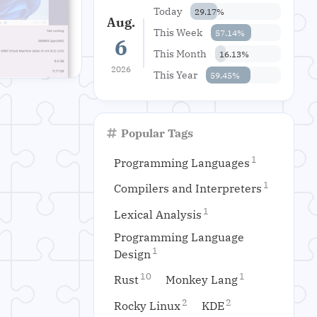
Today
29.17%
Aug.
This Week
57.14%
6
This Month
16.13%
2026
This Year
59.45%
Popular Tags
1
Programming Languages
1
Compilers and Interpreters
1
Lexical Analysis
Programming Language
1
Design
10
1
Rust
Monkey Lang
2
2
Rocky Linux
KDE