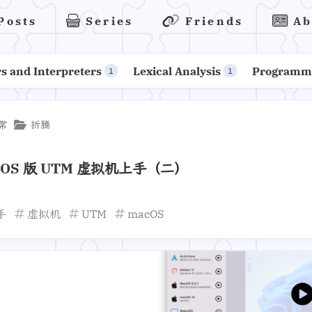
Posts
Series
Friends
Ab
s and Interpreters
Lexical Analysis
Programmi
1
1
常
折腾
cOS 版 UTM 虚拟机上手（二）
手
虚拟机
UTM
macOS