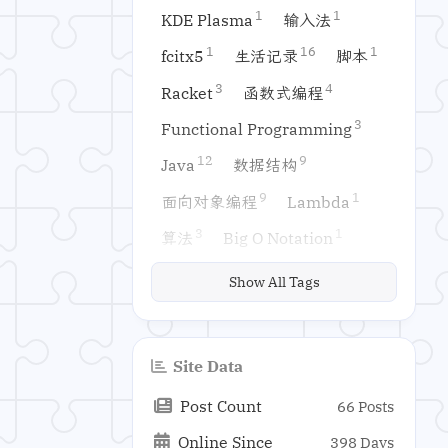
1
1
KDE Plasma
输入法
1
16
1
fcitx5
生活记录
脚本
3
4
Racket
函数式编程
3
Functional Programming
12
9
Java
数据结构
9
1
面向对象编程
Lambda
3
1
算法
Big O Notation
1
1
2
大 O 表示法
递归
排序
Show All Tags
1
1
1
搜索
泛型
Generics
1
1
1
链表
LinkedList
栈
Site Data
1
1
1
队列
Stack
Queue
Post Count
66 Posts
2
1
1
异常处理
继承
接口
Online Since
398 Days