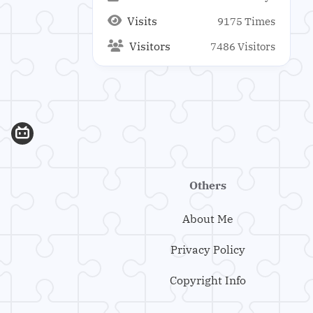
1
1
多态
二维数组
Visits
9175
Times
1
1
ArrayList
数组
Visitors
7486
Visitors
1
2
1
git 原理
git
版本控制
9
1
软件开发
Windows
1
Windows To Go
1
1
Windows 11
移动硬盘
1
2
随身系统
Minecraft
1
1
Fabric Mods
生存
Others
1
8
生电
Rust 基础
About Me
1
1
1
Mastodon
Kotlin
Ktor
Privacy Policy
1
1
1
开源
开源贡献
社区
Copyright Info
15
1
Linux
Ubuntu
1
1
DOSBox
复古游戏