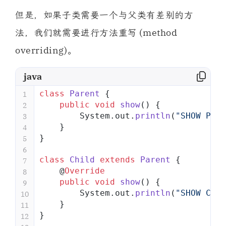
但是，如果子类需要一个与父类有差别的方
法，我们就需要进行方法重写 (method
overriding)。
java
class
 Parent
 {
1
    public
 void
 show
() {
2
        System.out.
println
(
"SHOW PARE
3
    }
4
}
5
6
class
 Child
 extends
 Parent
 {
7
    @
Override
8
    public
 void
 show
() {
9
        System.out.
println
(
"SHOW CHIL
10
    }
11
}
12