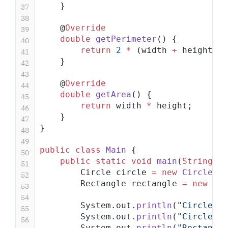
    }
37
38
    @
Override
39
    double
 getPerimeter
() {
40
        return
 2
 *
 (width 
+
 height);
41
    }
42
43
    @
Override
44
    double
 getArea
() {
45
        return
 width 
*
 height;
46
    }
47
}
48
49
public
 class
 Main
 {
50
    public
 static
 void
 main
(
String
[] 
51
        Circle circle 
=
 new
 Circle
(
5
)
52
        Rectangle rectangle 
=
 new
 Rec
53
54
        System.out.
println
(
"Circle pe
55
        System.out.
println
(
"Circle ar
56
        System.out.
println
(
"Rectangle