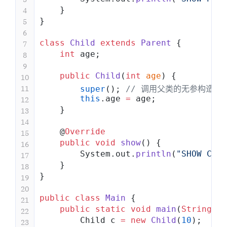
    }
4
}
5
6
class
 Child
 extends
 Parent
 {
7
    int
 age;
8
9
    public
 Child
(
int
 age
) {
10
11
        super
(); 
// 调用父类的无参构造器
        this
.age 
=
 age;
12
    }
13
14
    @
Override
15
    public
 void
 show
() {
16
        System.out.
println
(
"SHOW CHIL
17
    }
18
}
19
20
public
 class
 Main
 {
21
    public
 static
 void
 main
(
String
[] 
22
        Child c 
=
 new
 Child
(
10
);
23