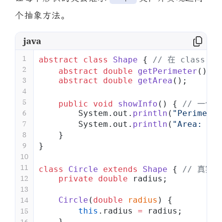
个抽象方法。
java
1
abstract
 class
 Shape
 { 
// 在 class
2
    abstract
 double
 getPerimeter
(); 
3
    abstract
 double
 getArea
();
4
5
    public
 void
 showInfo
() { 
// 一个
6
        System.out.
println
(
"Perimeter
7
        System.out.
println
(
"Area: "
 +
8
    }
9
}
10
11
class
 Circle
 extends
 Shape
 { 
// 真实
12
    private
 double
 radius;
13
    Circle
(
double
 radius
) {
14
        this
.radius 
=
 radius;
15
    }