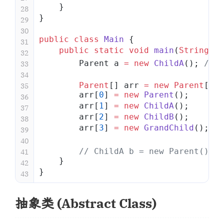
    }
28
}
29
30
public
 class
 Main
 {
31
    public
 static
 void
 main
(
String
[] 
32
        Parent a 
=
 new
 ChildA
(); 
//
33
34
        Parent
[] arr 
=
 new
 Parent
[
4
];
35
        arr[
0
] 
=
 new
 Parent
();
36
        arr[
1
] 
=
 new
 ChildA
();
37
        arr[
2
] 
=
 new
 ChildB
();
38
        arr[
3
] 
=
 new
 GrandChild
();
39
40
        // ChildA b = new Parent();
 
41
    }
42
}
43
抽象类 (Abstract Class)