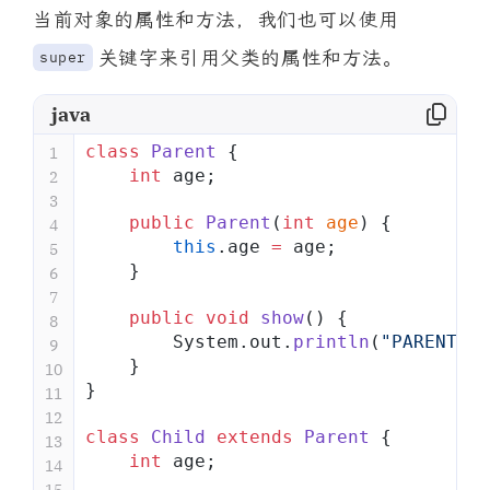
当前对象的属性和方法，我们也可以使用
关键字来引用父类的属性和方法。
super
java
class
 Parent
 {
1
    int
 age;
2
3
    public
 Parent
(
int
 age
) {
4
        this
.age 
=
 age;
5
    }
6
7
    public
 void
 show
() {
8
        System.out.
println
(
"PARENT SH
9
    }
10
}
11
12
class
 Child
 extends
 Parent
 {
13
    int
 age;
14
15