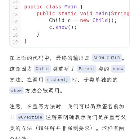
13
public
 class
 Main
 {
14
    public
 static
 void
 main
(
String
[] 
15
        Child c 
=
 new
 Child
();
16
        c.
show
();
17
    }
18
}
19
在上面的代码中，最终的输出是
。
SHOW CHILD
这是因为
类重写了
类的
Child
Parent
show
方法。在调用
时，子类单独的的
c.show()
方法会被调用。
show
注意，在重写方法时，我们可以函数签名前加
上
注解来明确表示我们是在重写父
@Override
类的方法（该注解并非强制要求）。这样有两
个好处：