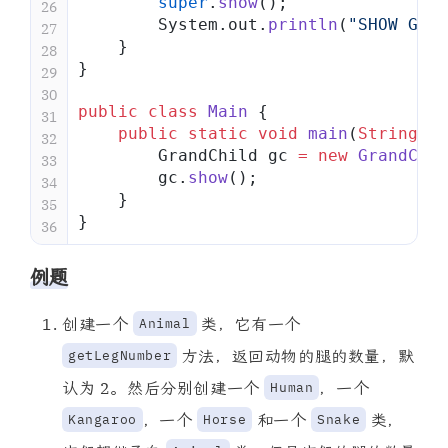
        super
.
show
();
26
        System.out.
println
(
"SHOW GRAN
27
    }
28
}
29
30
public
 class
 Main
 {
31
    public
 static
 void
 main
(
String
[] 
32
        GrandChild gc 
=
 new
 GrandChil
33
        gc.
show
();
34
    }
35
}
36
例题
创建一个
类，它有一个
Animal
方法，返回动物的腿的数量，默
getLegNumber
认为 2。然后分别创建一个
，一个
Human
，一个
和一个
类，
Kangaroo
Horse
Snake