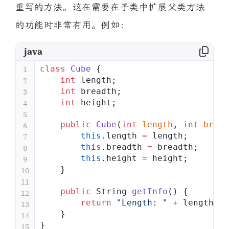
重写的方法。这在需要在子类中扩展父类方法
的功能时非常有用。例如：
java
class
 Cube
 {
1
    int
 length;
2
    int
 breadth;
3
    int
 height;
4
5
    public
 Cube
(
int
 length
, 
int
 bread
6
        this
.length 
=
 length;
7
        this
.breadth 
=
 breadth;
8
        this
.height 
=
 height;
9
    }
10
11
    public
 String 
getInfo
() {
12
        return
 "Length: "
 +
 length 
+
 
13
    }
14
}
15