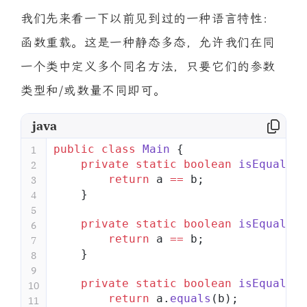
我们先来看一下以前见到过的一种语言特性：
函数重载。这是一种静态多态，允许我们在同
一个类中定义多个同名方法，只要它们的参数
类型和/或数量不同即可。
java
public
 class
 Main
 {
1
    private
 static
 boolean
 isEqual
(
in
2
        return
 a 
==
 b;
3
    }
4
5
    private
 static
 boolean
 isEqual
(
do
6
        return
 a 
==
 b;
7
    }
8
9
    private
 static
 boolean
 isEqual
(St
10
        return
 a.
equals
(b);
11