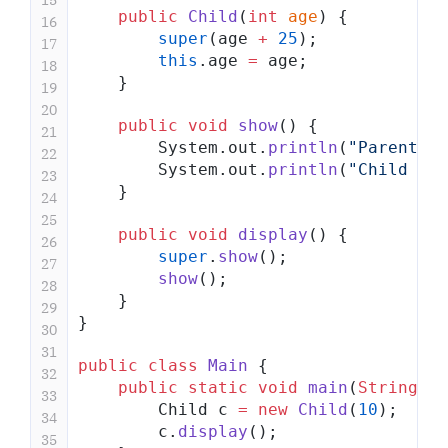
    public
 Child
(
int
 age
) {
16
        super
(age 
+
 25
);
17
        this
.age 
=
 age;
18
    }
19
20
    public
 void
 show
() {
21
        System.out.
println
(
"Parent ag
22
        System.out.
println
(
"Child age
23
    }
24
25
    public
 void
 display
() {
26
        super
.
show
();
27
        show
();
28
    }
29
}
30
31
public
 class
 Main
 {
32
    public
 static
 void
 main
(
String
[] 
33
        Child c 
=
 new
 Child
(
10
);
34
        c.
display
();
35