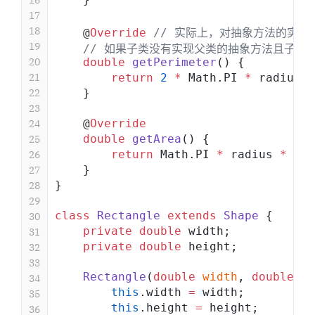
16
17
18
    @
Override
 // 实际上，对抽象方法的实
19
    // 如果子类没有实现父类的抽象方法且子
20
    double
 getPerimeter
() {
21
        return
 2
 *
 Math.PI 
*
 radius;
22
    }
23
    @
Override
24
    double
 getArea
() {
25
        return
 Math.PI 
*
 radius 
*
 rad
26
    }
27
}
28
29
class
 Rectangle
 extends
 Shape
 {
30
    private
 double
 width;
31
    private
 double
 height;
32
33
    Rectangle
(
double
 width
, 
double
 he
34
        this
.width 
=
 width;
35
        this
.height 
=
 height;
36