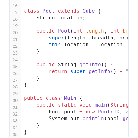
16
class
 Pool
 extends
 Cube
 {
17
    String location;
18
19
    public
 Pool
(
int
 length
, 
int
 bread
20
        super
(length, breadth, height
21
        this
.location 
=
 location;
22
    }
23
24
    public
 String 
getInfo
() {
25
        return
 super
.
getInfo
() 
+
 ", L
26
    }
27
}
28
29
public
 class
 Main
 {
30
    public
 static
 void
 main
(
String
[] 
31
        Pool pool 
=
 new
 Pool
(
10
, 
20
, 
32
        System.out.
println
(pool.
getIn
33
    }
34
}
35