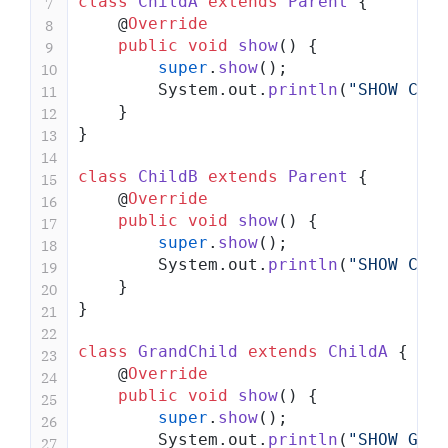
class
 ChildA
 extends
 Parent
 {
7
    @
Override
8
    public
 void
 show
() {
9
        super
.
show
();
10
        System.out.
println
(
"SHOW CHIL
11
    }
12
}
13
14
class
 ChildB
 extends
 Parent
 {
15
    @
Override
16
    public
 void
 show
() {
17
        super
.
show
();
18
        System.out.
println
(
"SHOW CHIL
19
    }
20
}
21
22
class
 GrandChild
 extends
 ChildA
 {
23
    @
Override
24
    public
 void
 show
() {
25
        super
.
show
();
26
        System.out.
println
(
"SHOW GRAN
27