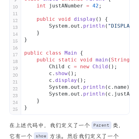
    int
 justANumber 
=
 42
;
10
11
    public
 void
 display
() {
12
        System.out.
println
(
"DISPLAY"
)
13
    }
14
}
15
16
public
 class
 Main
 {
17
    public
 static
 void
 main
(
String
[] 
18
        Child c 
=
 new
 Child
();
19
        c.
show
();
20
        c.
display
();
21
        System.out.
println
(c.name);
22
        System.out.
println
(c.justANum
23
    }
24
}
25
在上述代码中，我们定义了一个
类，
Parent
它有一个
方法。然后我们定义了一个
show