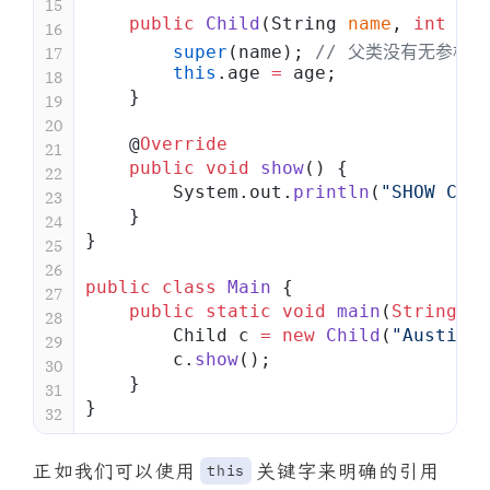
15
    public
 Child
(String 
name
, 
int
 age
16
        super
(name); 
// 父类没有无参构
17
        this
.age 
=
 age;
18
    }
19
20
    @
Override
21
    public
 void
 show
() {
22
        System.out.
println
(
"SHOW CHIL
23
    }
24
}
25
26
public
 class
 Main
 {
27
    public
 static
 void
 main
(
String
[] 
28
        Child c 
=
 new
 Child
(
"Austin"
,
29
        c.
show
();
30
    }
31
}
32
正如我们可以使用
关键字来明确的引用
this