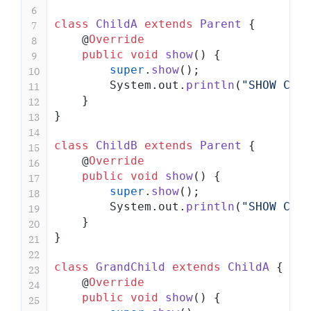
6
class
 ChildA
 extends
 Parent
 {
7
    @
Override
8
    public
 void
 show
() {
9
        super
.
show
();
10
        System.out.
println
(
"SHOW CHIL
11
    }
12
}
13
14
class
 ChildB
 extends
 Parent
 {
15
    @
Override
16
    public
 void
 show
() {
17
        super
.
show
();
18
        System.out.
println
(
"SHOW CHIL
19
    }
20
}
21
22
class
 GrandChild
 extends
 ChildA
 {
23
    @
Override
24
    public
 void
 show
() {
25