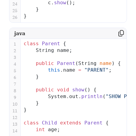
        c.
show
();
24
    }
25
}
26
java
class
 Parent
 {
1
    String name;
2
3
    public
 Parent
(String 
name
) {
4
        this
.name 
=
 "PARENT"
;
5
    }
6
7
    public
 void
 show
() {
8
        System.out.
println
(
"SHOW PARE
9
    }
10
}
11
12
class
 Child
 extends
 Parent
 {
13
    int
 age;
14